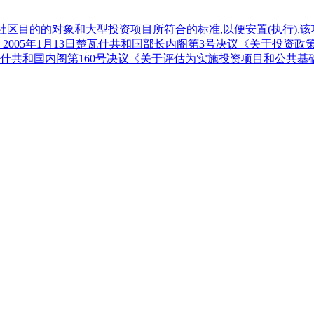
和社区目的的对象和大型投资项目所符合的标准,以便安置(执行)
• 2005年1月13日楚瓦什共和国部长内阁第3号决议《关于投
9日楚瓦什共和国内阁第160号决议《关于评估为实施投资项目和公