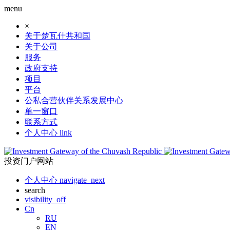
menu
×
关于楚瓦什共和国
关于公司
服务
政府支持
项目
平台
公私合营伙伴关系发展中心
单一窗口
联系方式
个人中心
link
投资门户网站
个人中心
navigate_next
search
visibility_off
Cn
RU
EN